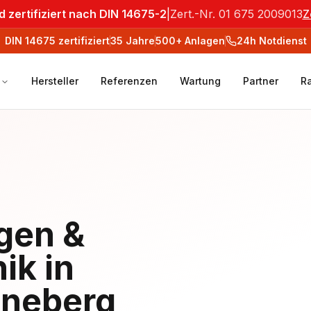
 zertifiziert nach DIN 14675-2
|
Zert.-Nr. 01 675 2009013
Z
DIN 14675
zertifiziert
35
Jahre
500+
Anlagen
24h Notdienst
Hersteller
Referenzen
Wartung
Partner
R
gen &
ik in
neberg