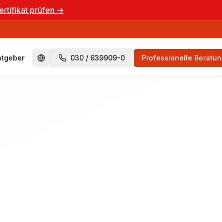
ertifikat prüfen →
atgeber
030 / 639909-0
Professionelle Beratu
Switch to English