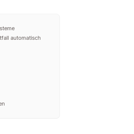
ysteme
fall automatisch
en