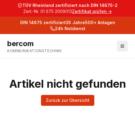
TÜV Rheinland zertifiziert nach DIN 14675-2
Zert.-Nr. 01 675 2009013
Zertifikat prüfen →
DIN 14675
zertifiziert
35
Jahre
500+
Anlagen
24h Notdienst
bercom
KOMMUNIKATIONSTECHNIK
Artikel nicht gefunden
Zurück zur Übersicht