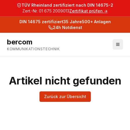
TÜV Rheinland zertifiziert nach DIN 14675-2
Zert.-Nr. 01 675 2009013
Zertifikat prüfen →
DIN 14675
zertifiziert
35
Jahre
500+
Anlagen
24h Notdienst
bercom
KOMMUNIKATIONSTECHNIK
Artikel nicht gefunden
Zurück zur Übersicht