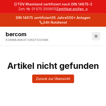
TÜV Rheinland zertifiziert nach DIN 14675-2
Zert.-Nr. 01 675 2009013
Zertifikat prüfen →
DIN 14675
zertifiziert
35
Jahre
500+
Anlagen
24h Notdienst
bercom
KOMMUNIKATIONSTECHNIK
Artikel nicht gefunden
Zurück zur Übersicht