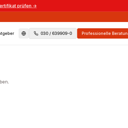
ertifikat prüfen →
atgeber
030 / 639909-0
Professionelle Beratu
Switch to English
oben.