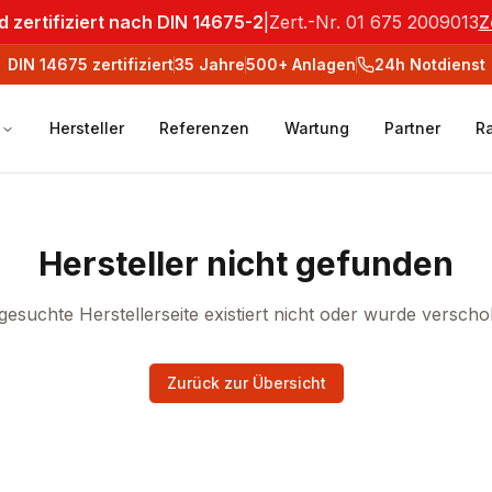
 zertifiziert nach DIN 14675-2
|
Zert.-Nr. 01 675 2009013
Z
DIN 14675
zertifiziert
35
Jahre
500+
Anlagen
24h Notdienst
Hersteller
Referenzen
Wartung
Partner
R
Hersteller nicht gefunden
gesuchte Herstellerseite existiert nicht oder wurde versch
Zurück zur Übersicht